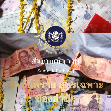
น้ำมันพราย สูตรเฉพาะ
ของสำนัก