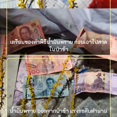
เตรียมของทำพิธีน้ำมันพราย ก่อนเอาไปสวด
ในป่าช้า
น้ำมันพราย ออกจากป่าช้า แรงระดับตำนาน