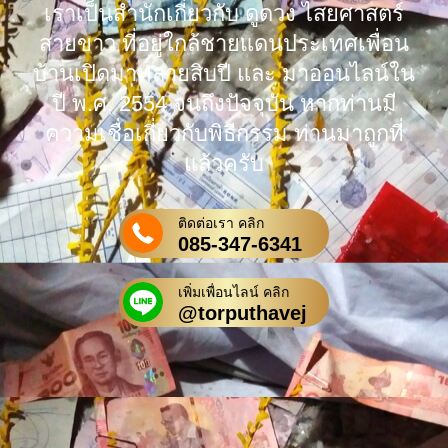
เราเป็นสำนักเกี่ยวกับ ดูดวง ไสยศาสตร์
สายขาว ที่อยู่ใกล้ชายแดนประเทศเพื่อน
บ้านเปิดมาหลายสิบปี และ มาออนไลน์ใน
ปี พ.ศ. 2554 จนถึงปัจจุบัน หากท่านมี
ความเชื่อเกี่ยวกับพิธีกรรม ท่านมาถูกที่
แล้วครับ
ติดต่อเรา คลิก
085-347-6341
เพิ่มเพื่อนไลน์ คลิก
@torputhavej