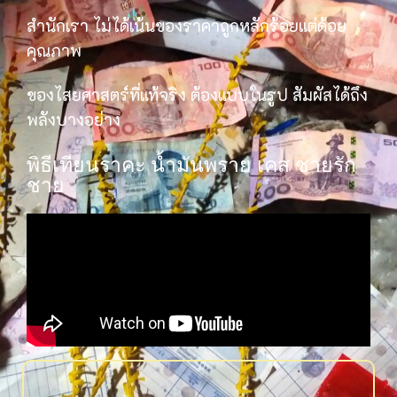
สำนักเรา ไม่ได้เน้นของราคาถูกหลักร้อยแต่ด้อย
คุณภาพ
ของไสยศาสตร์ที่แท้จริง ต้องแบบในรูป สัมผัสได้ถึง
พลังบางอย่าง
พิธีเทียนราคะ น้ำมันพราย เคส ชายรัก
ชาย