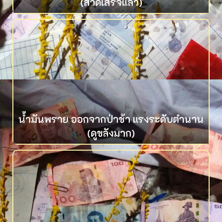
(สวดเสร็จแล้ว)
น้ำมันพราย ออกจากป่าช้า แรงระดับตำนาน
(ดูขลังมาก)