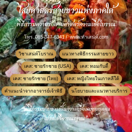
ไสยศาสตร์สายขาวแห่งภาคใต้
พิธีกรรมความรักตามศาสตร์ความเชื่อโบราณ
โทร. 085-347-6341 /
www.ทําเสน่ห์.com
วิชาเสน่ห์โบราณ
แนวทางพิธีกรรมสายขาว
เคส: ชายรักชาย (USA)
เคส: ทอมกับดี้
เคส: ชายรักชาย (ไทย)
เคส: หญิงไทยในเกาหลีใต้
คำแนะนำจากอาจารย์เจ้าพิธี
นโยบายและแนวทางบริการ
“พิธีกรรมสายขาวเป็นความเชื่อเฉพาะบุคคล
โปรดใช้วิจารณญาณ”