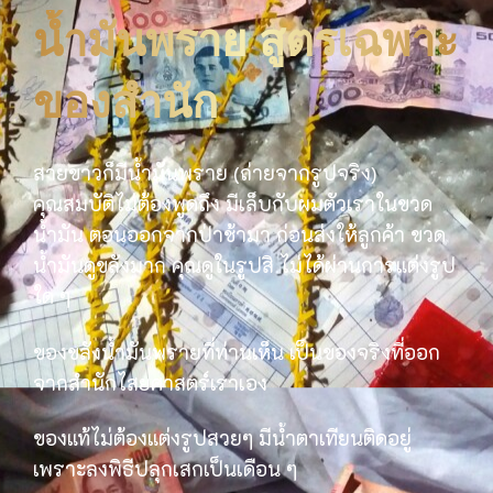
น้ำมันพราย สูตรเฉพาะ
ของสำนัก
สายขาวก็มีน้ำมันพราย (ถ่ายจากรูปจริง)
คุณสมบัติไม่ต้องพูดถึง มีเล็บกับผมตัวเราในขวด
น้ำมัน ตอนออกจากป่าช้ามา ก่อนส่งให้ลูกค้า ขวด
น้ำมันดูขลังมาก คุณดูในรูปสิ ไม่ได้ผ่านการแต่งรูป
ใด ๆ
ของขลังน้ำมันพรายที่ท่านเห็น เป็นของจริงที่ออก
จากสำนักไสยศาสตร์เราเอง
ของแท้ไม่ต้องแต่งรูปสวยๆ มีน้ำตาเทียนติดอยู่
เพราะลงพิธีปลุกเสกเป็นเดือน ๆ