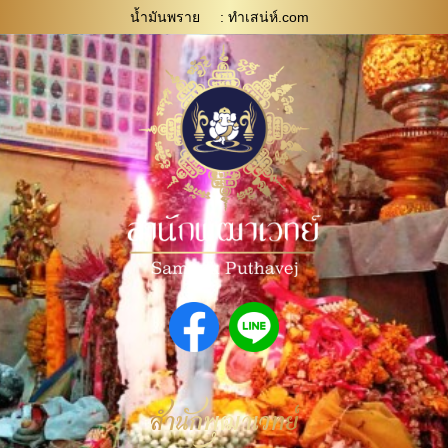
น้ำมันพราย
: ทําเสน่ห์.com
สำนักพุฒาเวทย์