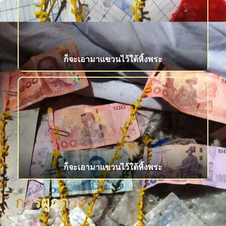
ก็จะเอามาแขวนไว้ใต้หิ้งพระ
ก็จะเอามาแขวนไว้ใต้หิ้งพระ
การผูกดวง