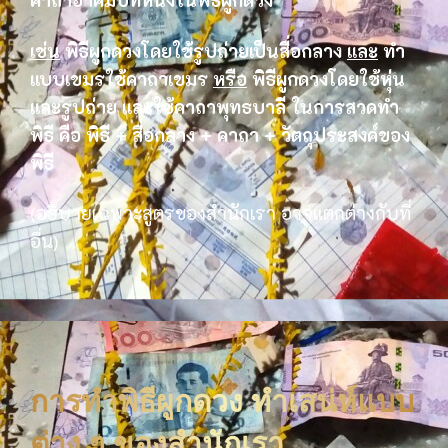
คาถาอาคมบทหนึ่งในพิธีผูกดวง
เช่น
พิธีผูกดวงโดยใช้รูปถ่ายเป็นสื่อกลาง
และ
ทำ
แบบเขมรใช้คาถาเขมร
หรือ
พิธีผูกดวงโดยใช้หุ่น
และรูปถ่าย และใช้คาถาพุทธบาลี ในการสวดทำ
พิธี คือ พิธี + สื่อกลาง + คาถา + วัตถุประสงค์ของ
พิธี
(อธิบายเฉพาะสูตรของสำนักเรา อาจแตกต่างกับที่
อื่น)
การทำพิธีผูกดวง ทำเสน่ห์แบบ
ต่าง ๆ ของสำนักเรา