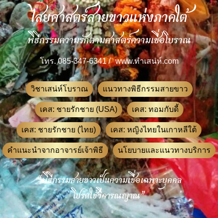
ไสยศาสตร์สายขาวแห่งภาคใต้
พิธีกรรมความรักตามศาสตร์ความเชื่อโบราณ
โทร. 085-347-6341 /
www.ทําเสน่ห์.com
วิชาเสน่ห์โบราณ
แนวทางพิธีกรรมสายขาว
เคส: ชายรักชาย (USA)
เคส: ทอมกับดี้
เคส: ชายรักชาย (ไทย)
เคส: หญิงไทยในเกาหลีใต้
คำแนะนำจากอาจารย์เจ้าพิธี
นโยบายและแนวทางบริการ
“พิธีกรรมสายขาวเป็นความเชื่อเฉพาะบุคคล
โปรดใช้วิจารณญาณ”