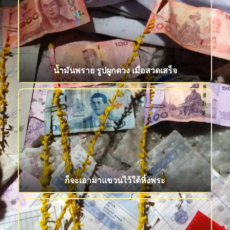
น้ำมันพราย รูปผูกดวง เมื่อสวดเสร็จ
ก็จะเอามาแขวนไว้ใต้หิ้งพระ