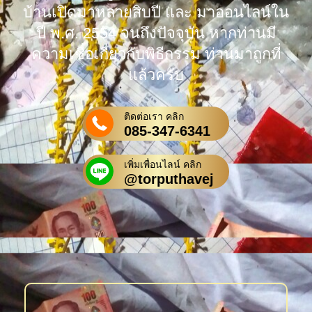
บ้านเปิดมาหลายสิบปี และ มาออนไลน์ใน
ปี พ.ศ. 2554 จนถึงปัจจุบัน หากท่านมี
ความเชื่อเกี่ยวกับพิธีกรรม ท่านมาถูกที่
แล้วครับ
ติดต่อเรา คลิก
085-347-6341
เพิ่มเพื่อนไลน์ คลิก
@torputhavej