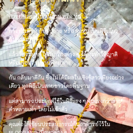
การทำเสน่ห์ใช้ รูปถ่าย หรือ หุ่น
การทำเสน่ห์ กับรูปถ่าย หรือ ผูกหุ่น เป็นพิธีเกี่ยว
กับความรัก
แล้วก็ประยุกต์ ใช้กับเรื่องต่าง ๆ ได้ จะทำให้ญาติ
หรือเพื่อนร่วมงานที่ทะเลาะ
กัน กลับมาดีกัน ซึ้งไม่ได้มีผลในเชิงชู้สาวเพียงอย่าง
เดียว ทุกพิธีเป็นสายขาวโดยพื้นฐาน
แต่สามารถประยุกต์ใช้ในพิธีแรง ๆ จนแรงกว่าสาย
ดำหลายเท่า โดยไม่เข้าตัว
คุณต่อได้เขียนประสบการณ์กับอาจารย์ไว้ใน
BLOGGANG เนื้อหาต่าง ๆ