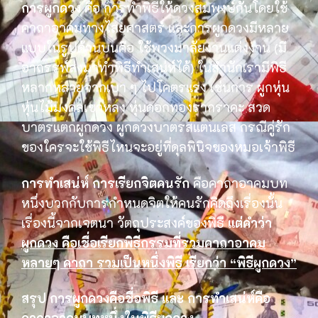
การผูกดวง
คือ การทำพิธีให้ดวงสมพงษ์กันโดยใช้
คาถาอาคมทางไสยศาสตร์ และการผูกดวงมีหลาย
แบบในรูปด้านบนคือ ใช้พวงมาลัยงานแต่งงาน (มี
อาถรรพ์ส่งมาทำพิธีทำเสน่ห์ได้) ในสำนักเรามีพิธี
หลากหลายจากเบา ๆ ไปโคตรแรง เช่นการ ผูกหุ่น
หุ่นไม้มงคลเขาหลง หุ่นดอกทองรากราคะ สวด
บาตรแตกผูกดวง ผูกดวงบาตรสแตนเลส กรณีคู่รัก
ของใครจะใช้พิธีไหนจะอยู่ที่ดุลพินิจของหมอเจ้าพิธี
การทำเสน่ห์
การเรียกจิตคนรัก
คือคาถาอาคมบท
หนึ่งบวกกับการกำหนดจิตให้คนรักคิดถึงเรื่องนั้น
เรื่องนี้จากเจตนา วัตถุประสงค์ของพิธี
แต่คำว่า
ผูกดวง คือเชื่อเรียกพิธีกรรมที่รวมคาถาอาคม
หลายๆ คาถา รวมเป็นหนึ่งพิธี เรียกว่า “พิธีผูกดวง”
สรุป การผูกดวงคือชื่อพิธี และ การทำเสน่ห์คือ