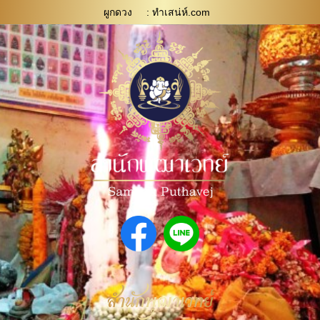
ผูกดวง
: ทําเสน่ห์.com
สำนักพุฒาเวทย์