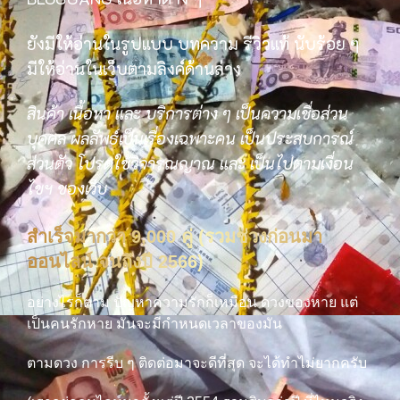
ยังมีให้อ่านในรูปแบบ บทความ รีวิวแท้ นับร้อย ๆ
มีให้อ่านในเว็บตามลิงค์ด้านล่าง
สินค้า เนื้อหา และ บริการต่าง ๆ เป็นความเชื่อส่วน
บุคคล ผลลัพธ์เป็นเรื่องเฉพาะคน เป็นประสบการณ์
ส่วนตัว โปรดใช้วิจารณญาณ และ เป็นไปตามเงื่อน
ไขฯ ของเว็บ
สำเร็จมากว่า 9,000 คู่ (รวมช่วงก่อนมา
ออนไลน์ จนถึงปี 2566)
อย่างไรก็ตาม ปัญหาความรักก็เหมือน ดวงของหาย แต่
เป็นคนรักหาย มันจะมีกำหนดเวลาของมัน
ตามดวง การรีบ ๆ ติดต่อมาจะดีที่สุด จะได้ทำไม่ยากครับ