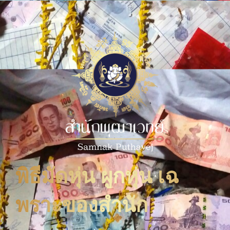
พิธีมัดหุ่น ผูกหุ่น เฉ
พราะของสำนัก