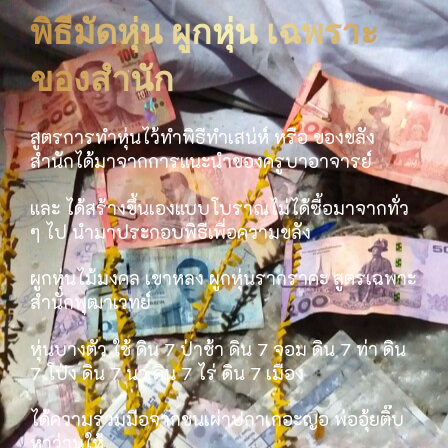
พิธีมัดหุ่น ผูกหุ่น เฉพราะ
ของสำนัก
สูตรการทำหุ่นไว้ทำพิธีทำเสน่ห์ หรือ ของขลัง
สำนักได้มาจากการแนะนำของครูบาอาจารย์
และ ได้สร้างขึ้นเองแบบโบราณไม่ได้ซื้อมาจากทั่ว
ๆ ไป นำมาประกอบพิธีเพื่อความขลัง
ผูกหุ่นไม้มงคล เขาหลง ผูกหุ่นรากราคะ สูตรเฉพาะ
สำนักพุฒาเวทย์
หุ่นบางตัว ใช้ ดิน 7 ป่าช้า ดิน 7 จอม ดิน 7 ท่า ดิน
7 โป่ง ดิน 7 นา ดิน 7 ไร่ ดิน 7 เมือง
ได้ความร่วมมือจากชนเผ่าปกาเกอะญอ พ่ออุ้ยติ๊บ
หาว่านให้