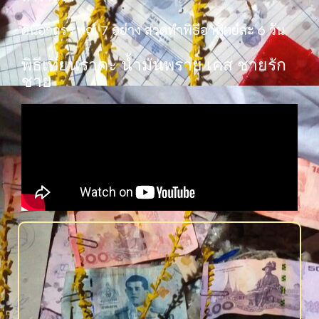
ดินอาถรรพณ์ 7 อย่าง สวดทำพิธีอาทิตย์ละ 6 วัน
พิธีเทียนราคะ น้ำมันพราย เคส ชายรัก
ชาย