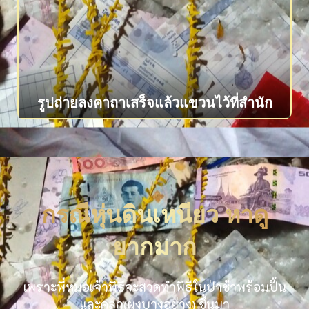
รูปถ่ายลงคาถาเสร็จแล้วแขวนไว้ที่สำนัก
กรณีหุ่นดินเหนียว หาดู
ยากมาก
เพราะพี่หมอเจ้าพิธีจะสวดทำพิธีในป่าช้าพร้อมปั้น
และคลุก(ผงบางอย่าง) ขึ้นมา