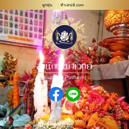
ผูกหุ่น
: ทําเสน่ห์.com
สำนักพุฒาเวทย์