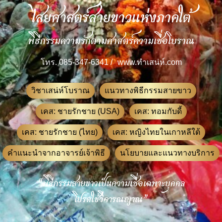
ไสยศาสตร์สายขาวแห่งภาคใต้
พิธีกรรมความรักตามศาสตร์ความเชื่อโบราณ
โทร. 085-347-6341 /
www.ทําเสน่ห์.com
วิชาเสน่ห์โบราณ
แนวทางพิธีกรรมสายขาว
เคส: ชายรักชาย (USA)
เคส: ทอมกับดี้
เคส: ชายรักชาย (ไทย)
เคส: หญิงไทยในเกาหลีใต้
คำแนะนำจากอาจารย์เจ้าพิธี
นโยบายและแนวทางบริการ
“พิธีกรรมสายขาวเป็นความเชื่อเฉพาะบุคคล
โปรดใช้วิจารณญาณ”