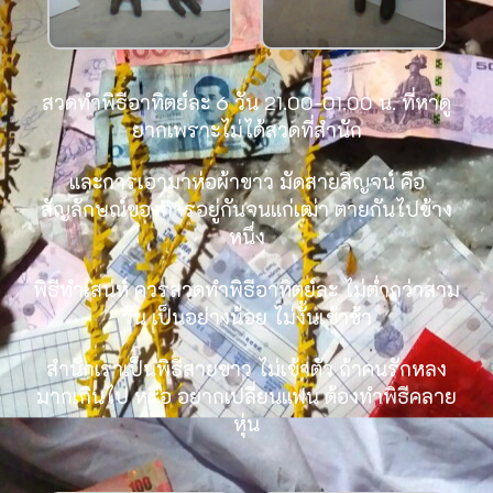
สวดทำพิธีอาทิตย์ละ 6 วัน 21.00-01.00 น. ที่หาดู
ยากเพราะไม่ได้สวดที่สำนัก
และการเอามาห่อผ้าขาว มัดสายสิญจน์ คือ
สัญลักษณ์ของการอยู่กันจนแก่เฒ่า ตายกันไปข้าง
หนึ่ง
พิธีทำเสน่ห์ ควรสวดทำพิธีอาทิตย์ละ ไม่ต่ำกว่าสาม
วัน เป็นอย่างน้อย ไม่งั้นเข้าช้า
สำนักเราเป็นพิธีสายขาว ไม่เข้าตัว ถ้าคนรักหลง
มากเกินไป หรือ อยากเปลี่ยนแฟน ต้องทำพิธีคลาย
หุ่น