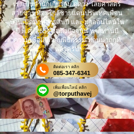
เราเป็นสำนักเกี่ยวกับ ดูดวง ไสยศาสตร์
สายขาว ที่อยู่ใกล้ชายแดนประเทศเพื่อน
บ้านเปิดมาหลายสิบปี และ มาออนไลน์ใน
ปี พ.ศ. 2554 จนถึงปัจจุบัน หากท่านมี
ความเชื่อเกี่ยวกับพิธีกรรม ท่านมาถูกที่
แล้วครับ
ติดต่อเรา คลิก
085-347-6341
เพิ่มเพื่อนไลน์ คลิก
@torputhavej