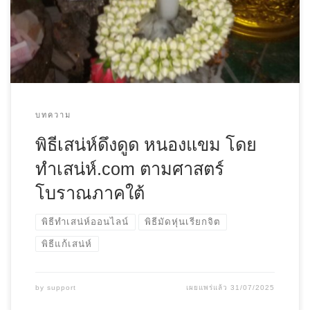
บทความ
พิธีเสน่ห์ดึงดูด หนองแขม โดย
ทําเสน่ห์.com ตามศาสตร์
โบราณภาคใต้
พิธีทำเสน่ห์ออนไลน์
พิธีมัดหุ่นเรียกจิต
พิธีแก้เสน่ห์
by
support
เผยแพร่แล้ว
31/07/2025