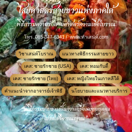
ไสยศาสตร์สายขาวแห่งภาคใต้
พิธีกรรมความรักตามศาสตร์ความเชื่อโบราณ
โทร. 085-347-6341 /
www.ทําเสน่ห์.com
วิชาเสน่ห์โบราณ
แนวทางพิธีกรรมสายขาว
เคส: ชายรักชาย (USA)
เคส: ทอมกับดี้
เคส: ชายรักชาย (ไทย)
เคส: หญิงไทยในเกาหลีใต้
คำแนะนำจากอาจารย์เจ้าพิธี
นโยบายและแนวทางบริการ
“พิธีกรรมสายขาวเป็นความเชื่อเฉพาะบุคคล
โปรดใช้วิจารณญาณ”