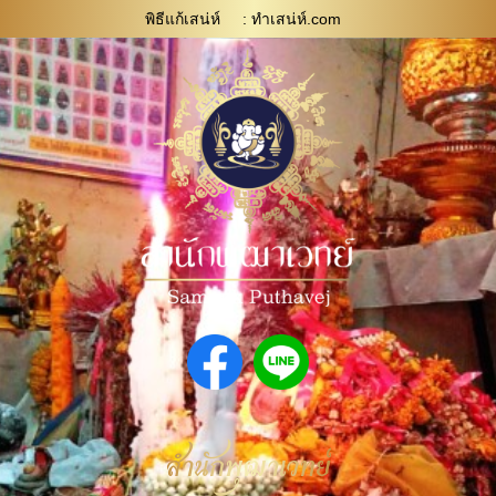
พิธีแก้เสน่ห์
: ทําเสน่ห์.com
สำนักพุฒาเวทย์