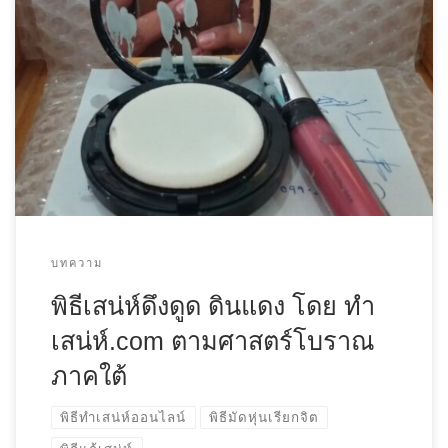
บทความ
พิธีเสน่ห์ดึงดูด ดินแดง โดย ทํา
เสน่ห์.com ตามศาสตร์โบราณ
ภาคใต้
พิธีทำเสน่ห์ออนไลน์
พิธีมัดหุ่นเรียกจิต