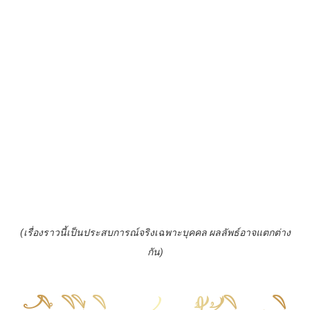
ปรึกษาเรื่องความรัก
คลิกที่ป้ายเข้า LINE OA ID Line :
@Torputhavej
09:00 น. - 21:00 น.
(เรื่องราวนี้เป็นประสบการณ์จริงเฉพาะบุคคล ผลลัพธ์อาจแตกต่าง
กัน)