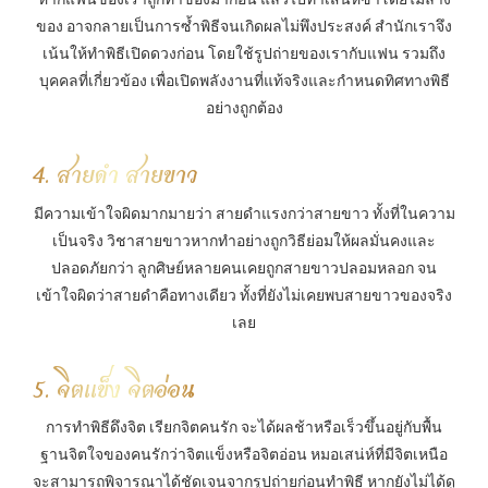
ของ อาจกลายเป็นการซ้ำพิธีจนเกิดผลไม่พึงประสงค์ สำนักเราจึง
เน้นให้ทำพิธีเปิดดวงก่อน โดยใช้รูปถ่ายของเรากับแฟน รวมถึง
บุคคลที่เกี่ยวข้อง เพื่อเปิดพลังงานที่แท้จริงและกำหนดทิศทางพิธี
อย่างถูกต้อง
4. สายดำ สายขาว
มีความเข้าใจผิดมากมายว่า สายดำแรงกว่าสายขาว ทั้งที่ในความ
เป็นจริง วิชาสายขาวหากทำอย่างถูกวิธีย่อมให้ผลมั่นคงและ
ปลอดภัยกว่า ลูกศิษย์หลายคนเคยถูกสายขาวปลอมหลอก จน
เข้าใจผิดว่าสายดำคือทางเดียว ทั้งที่ยังไม่เคยพบสายขาวของจริง
เลย
5. จิตแข็ง จิตอ่อน
การทำพิธีดึงจิต เรียกจิตคนรัก จะได้ผลช้าหรือเร็วขึ้นอยู่กับพื้น
ฐานจิตใจของคนรักว่าจิตแข็งหรือจิตอ่อน หมอเสน่ห์ที่มีจิตเหนือ
จะสามารถพิจารณาได้ชัดเจนจากรูปถ่ายก่อนทำพิธี หากยังไม่ได้ดู