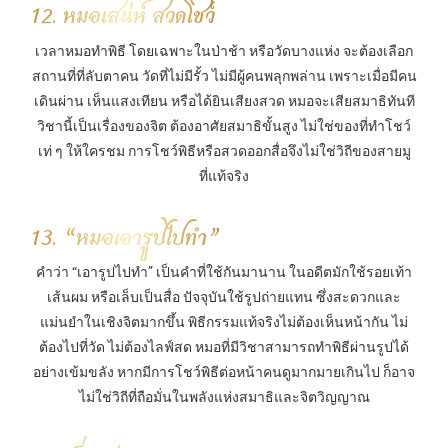
12. หมอเสน่ห์ สวดโชว์
เวลาหมอทำพิธี โดยเฉพาะในป่าช้า หรือวัดบางแห่ง จะต้องเลือก
สถานที่ที่ลับตาคน วัดที่ไม่มีรั้ว ไม่มีผู้คนพลุกพล่าน เพราะเมื่อมีคน
เดินผ่าน เห็นแสงเทียน หรือได้ยินเสียงสวด หมอจะเสียสมาธิทันที
วิชานี้เป็นเรื่องของจิต ต้องอาศัยสมาธิขั้นสูง ไม่ใช่ของที่ทำโชว์
เท่ ๆ ให้ใครชม การโชว์พิธีหรือสวดออกสื่อจึงไม่ใช่วิถีของสายมู
ที่แท้จริง
13. “หมอเอารูปไปทำ”
คำว่า “เอารูปไปทำ” เป็นคำที่ใช้กันมานาน ในอดีตมักใช้รอยเท้า
เส้นผม หรือเล็บเป็นสื่อ ปัจจุบันใช้รูปถ่ายแทน ซึ่งสะดวกและ
แม่นยำในเชิงจิตมากขึ้น พิธีกรรมแท้จริงไม่ต้องเห็นหน้ากัน ไม่
ต้องไปที่วัด ไม่ต้องไลฟ์สด หมอที่มีวิชาสามารถทำพิธีผ่านรูปได้
อย่างเข้มขลัง หากมีการโชว์พิธีต่อหน้าคนดูมากมายเกินไป ก็อาจ
ไม่ใช่วิถีที่ถือมั่นในพลังแห่งสมาธิและจิตวิญญาณ