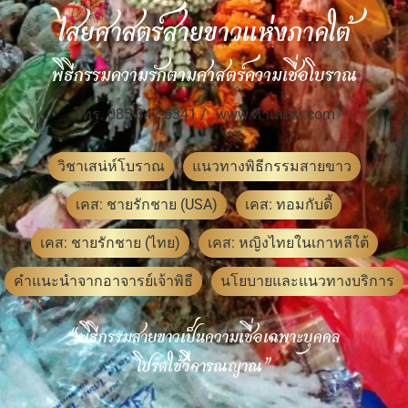
ไสยศาสตร์สายขาวแห่งภาคใต้
พิธีกรรมความรักตามศาสตร์ความเชื่อโบราณ
โทร. 085-347-6341 /
www.ทําเสน่ห์.com
วิชาเสน่ห์โบราณ
แนวทางพิธีกรรมสายขาว
เคส: ชายรักชาย (USA)
เคส: ทอมกับดี้
เคส: ชายรักชาย (ไทย)
เคส: หญิงไทยในเกาหลีใต้
คำแนะนำจากอาจารย์เจ้าพิธี
นโยบายและแนวทางบริการ
“พิธีกรรมสายขาวเป็นความเชื่อเฉพาะบุคคล
โปรดใช้วิจารณญาณ”