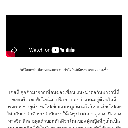
บันทึกพิธีจริง: ล้างของ+เรียกจิต
“วิดีโอจัดทำเพื่อประกอบความเข้าใจในพิธีกรรมตามความเชื่อ“
เคสนี้ ลูกค้ามาจากเพื่อนของเพื่อน แนะนำต่อกันมาว่าที่นี่
ของจริง เลยทักไลน์มาปรึกษา บอกว่าแฟนอยู่ด้วยกันที่
กรุงเทพ ฯ อยู่ดี ๆ ขอไปเยี่ยมแม่ที่ภูเก็ต แล้วก็หายเงียบไปเลย
ไม่กลับมาสักที ทางสำนักเราให้ส่งรูปแฟนมา ดูดวง เปิดดวง
ทางจิต พี่หมอดูแล้วบอกทันทีว่าโดนของ ผู้หญิงที่ภูเก็ตเป็น