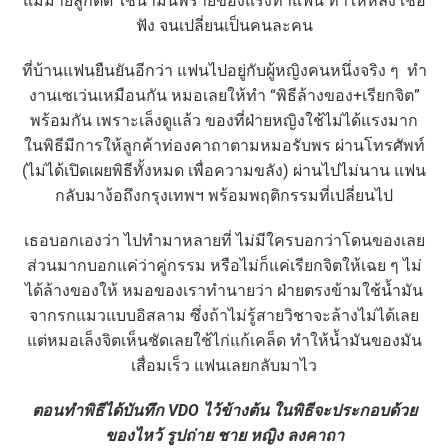
แม่ม่ายลูกติด ใช้น้ำมันพรายของแรงทาแฟน ทำให้หลง เชื่อ
ฟัง จนเปลี่ยนเป็นคนละคน
ที่บ้านแฟนยืนยันอีกว่า แฟนไปอยู่กับผู้หญิงคนหนึ่งจริง ๆ ทำ
งานเซเว่นเหมือนกัน หมอเลยให้ทำ “พิธีล้างของ+เรียกจิต”
พร้อมกัน เพราะเล็งดูแล้ว ของที่ฝ่ายหญิงใช้ไม่ได้แรงมาก
ในพิธีมีการให้ลูกค้าท่องคาถาตามหมอรับพร ผ่านโทรศัพท์
(ไม่ได้เปิดเผยพิธีทั้งหมด เพื่อความขลัง) ผ่านไปไม่นาน แฟน
กลับมาง้อถึงกรุงเทพฯ พร้อมพฤติกรรมที่เปลี่ยนไป
เธอบอกเองว่า ไปทำมาหลายที่ ไม่มีใครบอกว่าโดนของเลย
ส่วนมากบอกแค่ว่าคู่กรรม หรือไม่ก็แค่เรียกจิตให้เฉย ๆ ไม่
ได้ล้างของให้ หมอของเราทำนายว่า ฝ่ายตรงข้ามใช้น้ำมัน
จากรกแมวแบบอิสลาม ซึ่งถ้าไม่รู้สายวิชาจะล้างไม่ได้เลย
แต่หมอเล็งจิตเห็นชัดเลยใช้ไก่แก้เคล็ด ทำให้น้ำมันของมัน
เสื่อมเร็ว แฟนเลยกลับมาไว
ตอนทำพิธีได้บันทึก VDO ไว้ข้างต้น ในพิธีจะประกอบด้วย
ของไหว้ รูปถ่าย ชาย หญิง ลงคาถา