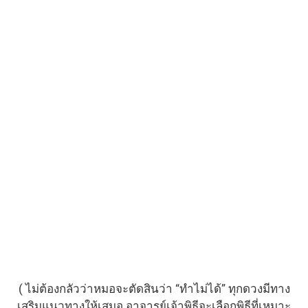
“ จำเอาไว้ว่า : หมอที่ทำนายได้โดยที่ไม่ต้องเล่า =
หมอของจริง “
“ หมอที่ทำนายไม่ได้ / ไม่ถูกต้อง = หมอที่ไม่เก่ง / ของ
ไม่จริง “
เริ่มจาก “ดูดวงก่อน”
แล้วค่อยตัดสินใจขั้นต่อไป
แอด LINE : @Torphutavej
09:00 – 21:00 น.
( ไม่ต้องกลัวว่าหมอจะตัดสินว่า “ทำไม่ได้” ทุกดวงมีทาง
เสริมแนวทางให้เสมอ อาจารย์เจ้าพิธีจะเลือกพิธีที่เหมาะ