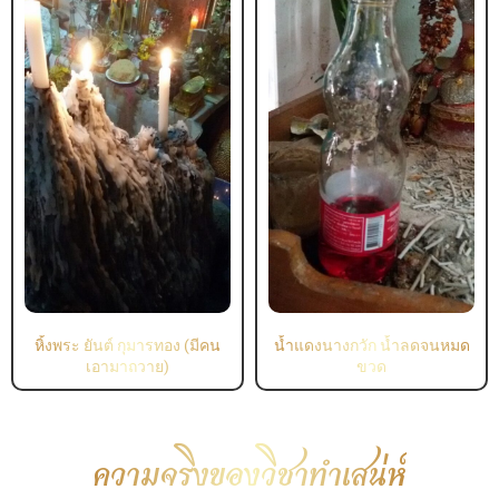
หิ้งพระ ยันต์ กุมารทอง (มีคน
น้ำแดงนางกวัก น้ำลดจนหมด
เอามาถวาย)
ขวด
ความจริงของวิชาทำเสน่ห์