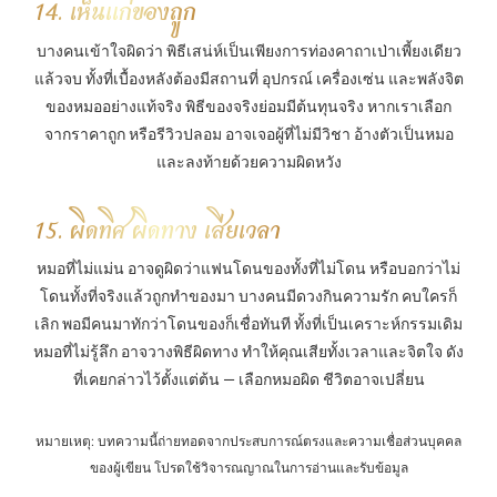
14. เห็นแก่ของถูก
บางคนเข้าใจผิดว่า พิธีเสน่ห์เป็นเพียงการท่องคาถาเป่าเพี้ยงเดียว
แล้วจบ ทั้งที่เบื้องหลังต้องมีสถานที่ อุปกรณ์ เครื่องเซ่น และพลังจิต
ของหมออย่างแท้จริง พิธีของจริงย่อมมีต้นทุนจริง หากเราเลือก
จากราคาถูก หรือรีวิวปลอม อาจเจอผู้ที่ไม่มีวิชา อ้างตัวเป็นหมอ
และลงท้ายด้วยความผิดหวัง
15. ผิดทิศ ผิดทาง เสียเวลา
หมอที่ไม่แม่น อาจดูผิดว่าแฟนโดนของทั้งที่ไม่โดน หรือบอกว่าไม่
โดนทั้งที่จริงแล้วถูกทำของมา บางคนมีดวงกินความรัก คบใครก็
เลิก พอมีคนมาทักว่าโดนของก็เชื่อทันที ทั้งที่เป็นเคราะห์กรรมเดิม
หมอที่ไม่รู้ลึก อาจวางพิธีผิดทาง ทำให้คุณเสียทั้งเวลาและจิตใจ ดัง
ที่เคยกล่าวไว้ตั้งแต่ต้น — เลือกหมอผิด ชีวิตอาจเปลี่ยน
หมายเหตุ: บทความนี้ถ่ายทอดจากประสบการณ์ตรงและความเชื่อส่วนบุคคล
ของผู้เขียน โปรดใช้วิจารณญาณในการอ่านและรับข้อมูล