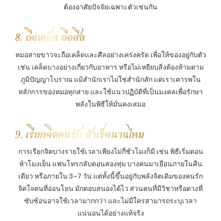
ต้องอาศัยปัจจัยเฉพาะตัวเช่นกัน
8. ถือเคล็ด ถือศีล
หมอสายขาวจะถือเคล็ดและศีลอย่างเคร่งครัด เพื่อให้ของอยู่กับตัว
เช่น เคล็ดบางอย่างเกี่ยวกับอาหาร หรือไม่เหยียบสิ่งต้องห้ามตาม
ภูมิปัญญาโบราณ แม้สำนักเราไม่ใช่สำนักสัก แต่เราเคารพใน
หลักการของหมอทุกสาย และใช้แนวปฏิบัติที่เป็นมงคลเพื่อรักษา
พลังในพิธีให้มั่นคงเสมอ
9. เรียกจิตคนรัก สำเร็จนานไหม
การเรียกจิตบางรายใช้เวลาเพียงไม่กี่ชั่วโมงก็มี เช่น พิธีเริ่มตอน
ห้าโมงเย็น แฟนโทรกลับตอนสองทุ่ม บางคนมาเยือนภายในคืน
เดียว หรือภายใน 3–7 วัน แต่ทั้งนี้ขึ้นอยู่กับพลังจิตเดิมของคนรัก
จิตใจคนที่อ่อนโยน มักตอบสนองได้ไว ส่วนคนที่มีวิชาหรือดวงที่
ซับซ้อนอาจใช้เวลามากกว่า และไม่มีใครสามารถระบุเวลา
แน่นอนได้อย่างแท้จริง