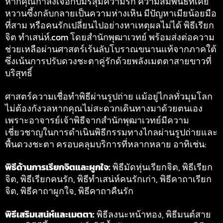
หากคุณกำลังเจอกับมรสุมความรัก ความสัมพันธ์ที่เคย
หวานซึ้งกลับกลายเป็นความห่างเหิน มีปัญหาเมียน้อยมือ
ที่สาม หรือคนรักเปลี่ยนไปอย่างหาเหตุผลไม่ได้ พิธีเรียก
จิต ทำเสน่ห์.com โดยสำนักพุฒาเวทย์ พร้อมส่งต่อความ
ช่วยเหลือผ่านศาสตร์เร้นลับโบราณขนานแท้จากภาคใต้
ซึ่งเน้นการปรับดวงชะตาคู่รักด้วยพลังเมตตาสายขาวที่
บริสุทธิ์
ศาสตร์ความเชื่อทำพิธีผ่านรูปถ่าย แม้อยู่ไกลทั่วมุมโลก
ไม่ต้องกังวลหากคุณไม่สะดวกเดินทางมาด้วยตนเอง
เพราะอาจารย์เจ้าพิธีจากสำนักพุฒาเวทย์มีความ
เชี่ยวชาญในการดำเนินพิธีกรรมทางไกลผ่านรูปถ่ายและ
พื้นดวงชะตา ครอบคลุมบริการที่หลากหลาย อาทิเช่น:
พิธีด้านการเรียกจิตและผูกใจ:
พิธีมัดหุ่นเรียกจิต, พิธีเรียก
จิต, พิธีเรียกคนรัก, พิธีทำเสน่ห์คนรักเก่า, พิธีคาถาเรียก
จิต, พิธีคาถาผูกใจ, พิธีคาถาคืนรัก
พิธีเสริมเสน่ห์และเมตตา:
พิธีลงนะหน้าทอง, พิธีมนต์สาย