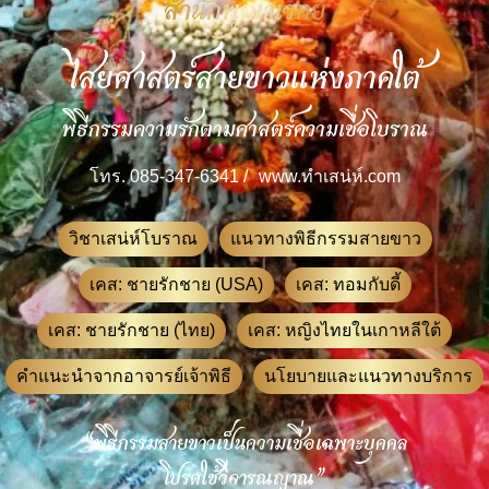
สำนักพุฒาเวทย์
ไสยศาสตร์สายขาวแห่งภาคใต้
พิธีกรรมความรักตามศาสตร์ความเชื่อโบราณ
โทร. 085-347-6341 /
www.ทําเสน่ห์.com
วิชาเสน่ห์โบราณ
แนวทางพิธีกรรมสายขาว
เคส: ชายรักชาย (USA)
เคส: ทอมกับดี้
เคส: ชายรักชาย (ไทย)
เคส: หญิงไทยในเกาหลีใต้
คำแนะนำจากอาจารย์เจ้าพิธี
นโยบายและแนวทางบริการ
“พิธีกรรมสายขาวเป็นความเชื่อเฉพาะบุคคล
โปรดใช้วิจารณญาณ”