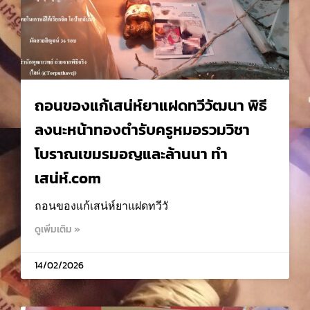
ถอนของแก้เสน่ห์ยาแฝดทวีวัฒนา พิธี
ลงนะหน้าทองตำรับครูหมอรวมวิชา
โบราณเขมรมอญและล้านนา ทำ
เสน่ห์.com
ถอนของแก้เสน่ห์ยาแฝดทวีวั
ดูเพิ่มเติม »
14/02/2026