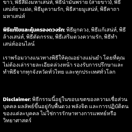
ขาว, พิธีสีผึ้งมหาเสน่ห์, พิธีน้ำมันพราย (สายขาว), พิธี
เสน่ห์ยาแฝด, พิธีมูความรัก, พิธีสายมูเสน่ห์, พิธีคาถา
มหาเสน่ห์
พิธีแก้ไขและคุ้มครองดวงรัก:
พิธีผูกดวง, พิธีแก้เสน่ห์, พิธี
ล้างเสน่ห์, พิธีตัดกรรม, พิธีเสริมดวงความรัก, พิธีทำ
เสน่ห์ออนไลน์
เราพร้อมวางแนวทางพิธีให้คุณอย่างแม่นยำ โดยที่คุณ
ไม่ต้องเล่ารายละเอียดล่วงหน้า รองรับการปรึกษาและ
ทำพิธีจากทุกจังหวัดทั่วไทย และทุกประเทศทั่วโลก
Disclaimer:
พิธีกรรมนี้อยู่ในขอบเขตของความเชื่อส่วน
บุคคล ผลลัพธ์ขึ้นอยู่กับพื้นดวง พลังจิต และการปฏิบัติตน
ของแต่ละบุคคล ไม่ใช่การรักษาทางการแพทย์หรือ
วิทยาศาสตร์