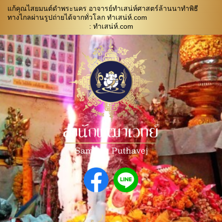
แก้คุณไสยมนต์ดำพระนคร อาจารย์ทำเสน่ห์ศาสตร์ล้านนาทำพิธี
ทางไกลผ่านรูปถ่ายได้จากทั่วโลก ทำเสน่ห์.com
: ทําเสน่ห์.com