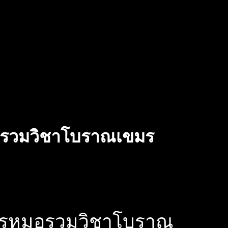
มอรวมวิชาโบราณเขมร
ครูหมอรวมวิชาโบราณ