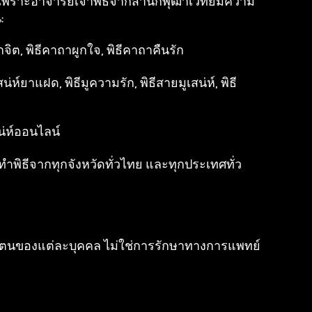
 เพราะอาจารย์เจ้าพิธีจากสำนักพุฒาเวทย์มีความ
:
ียกจิต, พิธีคาถาผูกใจ, พิธีคาถาคืนรัก
่ห์ยาแฝด, พิธีมูความรัก, พิธีสายมูเสน่ห์, พิธี
สน่ห์ออนไลน์
ำพิธีจากทุกจังหวัดทั่วไทย และทุกประเทศทั่ว
ิบัติตนของแต่ละบุคคล ไม่ใช่การรักษาทางการแพทย์