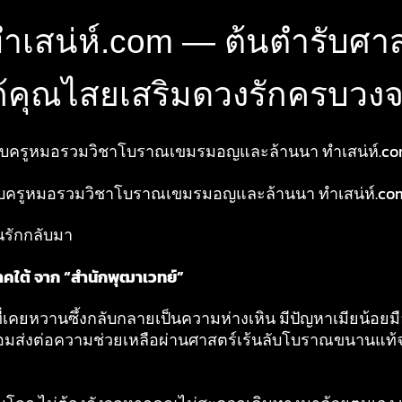
เสน่ห์.com — ต้นตำรับศา
ก้คุณไสยเสริมดวงรักครบวงจ
รับครูหมอรวมวิชาโบราณเขมรมอญและล้านนา ทำเสน่ห์.c
ครูหมอรวมวิชาโบราณเขมรมอญและล้านนา ทำเสน่ห์.com พิ
นรักกลับมา
ภาคใต้ จาก “สำนักพุฒาเวทย์”
เคยหวานซึ้งกลับกลายเป็นความห่างเหิน มีปัญหาเมียน้อยมือ
ร้อมส่งต่อความช่วยเหลือผ่านศาสตร์เร้นลับโบราณขนานแท้จ