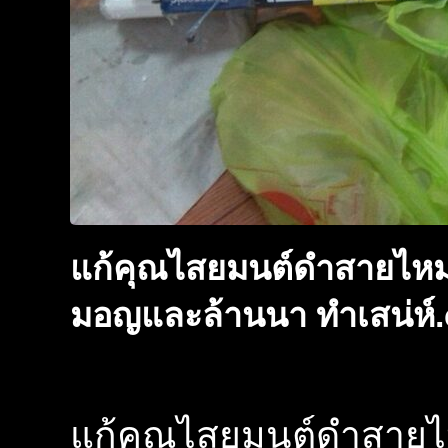
แก้คุณไสยมนต์ดำสายไหม
มอญและล้านนา ทำเสน่ห์
แก้คุณไสยมนต์ดำสายไ