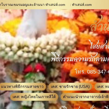
ิชาโบราณเขมรมอญและล้านนา ทำเสน่ห์.com
: ทําเสน่ห์.com
สำน
ไสยศา
พิธีกรรมความรักตาม
โทร. 085-347-
แนวทางพิธีกรรมสายขาว
เคส: ชายรักชาย (USA)
เคส: ทอ
เคส: หญิงไทยในเกาหลีใต้
คำแนะนำจากอาจารย์เจ้าพิ