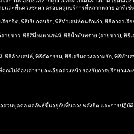
่วมุมโลก ไม่ต้องกังวลหากคุณไม่สะดวกเดินทางมาด้วยตนเอง
ายและพื้นดวงชะตา ครอบคลุมบริการที่หลากหลาย อาทิเช่น
ิธีเรียกจิต, พิธีเรียกคนรัก, พิธีทำเสน่ห์คนรักเก่า, พิธีคาถาเร
ายขาว, พิธีสีผึ้งมหาเสน่ห์, พิธีน้ำมันพราย (สายขาว), พิธีเสน
่ห์, พิธีล้างเสน่ห์, พิธีตัดกรรม, พิธีเสริมดวงความรัก, พิธีทำเ
่คุณไม่ต้องเล่ารายละเอียดล่วงหน้า รองรับการปรึกษาและท
อส่วนบุคคล ผลลัพธ์ขึ้นอยู่กับพื้นดวง พลังจิต และการปฏ