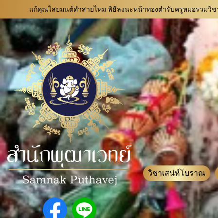
แก้คุณไสยมนต์ดำสายไหม พิธีลงนะหน้าทองตำรับครูหมอรวมว
วิชาเสน่ห์โบราณ