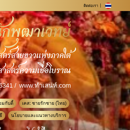
ติดต่อเรา
ักพุฒาเวทย์
สตร์สายขาวแห่งภาคใต้
ศาสตร์ความเชื่อโบราณ
6341 /
www.ทําเสน่ห์.com
มกับดี้
เคส: ชายรักชาย (ไทย)
ธี
นโยบายและแนวทางบริการ